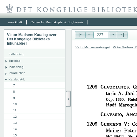
www.kb.dk
Center for Manuskripter & Boghistorie
Victor Madsen: Katalog over
|<
<
>
>|
Det Kongelige Biblioteks
Inkunabler I
Victor Madsen-kataloget
:
Victor Madsen: K
Indledning
Titelblad
Indledning
Introduction
Katalog A-L
7
8
9
10
11
12
13
14
15