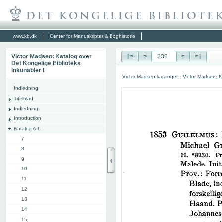
www.kb.dk
Center for Manuskripter & Boghistorie
Victor Madsen: Katalog over
|<
<
>
>|
Det Kongelige Biblioteks
Inkunabler I
Victor Madsen-kataloget
:
Victor Madsen: K
Indledning
Titelblad
Indledning
Introduction
Katalog A-L
7
8
9
10
11
12
13
14
15