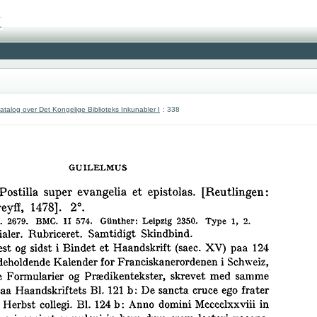
atalog over Det Kongelige Biblioteks Inkunabler I
: 338