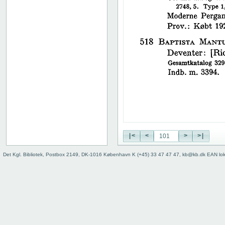
38
39
40
41
42
43
44
45
46
47
48
49
50
|<
<
>
>|
51
52
Det Kgl. Bibliotek, Postbox 2149, DK-1016 København K (+45) 33 47 47 47, kb@kb.dk EAN lo
53
54
55
56
57
58
59