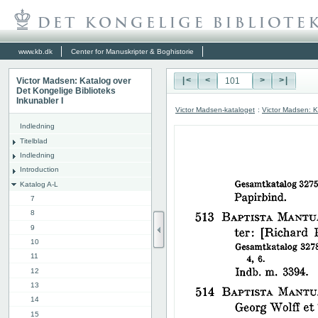
www.kb.dk
Center for Manuskripter & Boghistorie
Victor Madsen: Katalog over
|<
<
>
>|
Det Kongelige Biblioteks
Inkunabler I
Victor Madsen-kataloget
:
Victor Madsen: K
Indledning
Titelblad
Indledning
Introduction
Katalog A-L
7
8
9
10
11
12
13
14
15