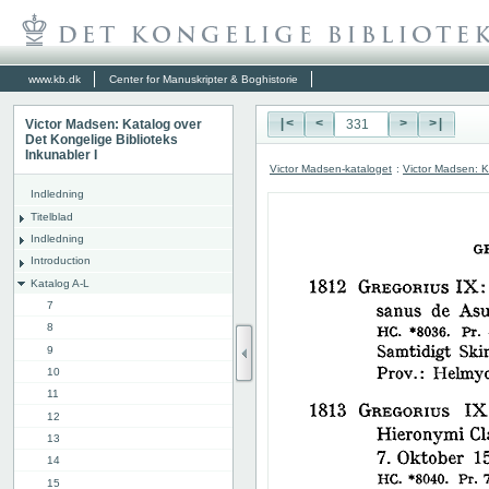
www.kb.dk
Center for Manuskripter & Boghistorie
Victor Madsen: Katalog over
|<
<
>
>|
Det Kongelige Biblioteks
Inkunabler I
Victor Madsen-kataloget
:
Victor Madsen: K
Indledning
Titelblad
Indledning
Introduction
Katalog A-L
7
8
9
10
11
12
13
14
15