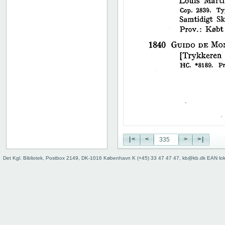
38
39
40
41
42
43
44
45
46
47
48
49
50
|<
<
>
>|
51
52
Det Kgl. Bibliotek, Postbox 2149, DK-1016 København K (+45) 33 47 47 47, kb@kb.dk EAN lo
53
54
55
56
57
58
59