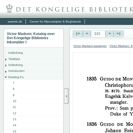
www.kb.dk
Center for Manuskripter & Boghistorie
Victor Madsen: Katalog over
|<
<
>
>|
Det Kongelige Biblioteks
Inkunabler I
Victor Madsen-kataloget
:
Victor Madsen: K
Indledning
Titelblad
Indledning
Introduction
Katalog A-L
7
8
9
10
11
12
13
14
15