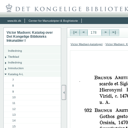
www.kb.dk
Center for Manuskripter & Boghistorie
Victor Madsen: Katalog over
|<
<
>
>|
Det Kongelige Biblioteks
Inkunabler I
Victor Madsen-kataloget
:
Victor Madsen: K
Indledning
Titelblad
Indledning
Introduction
Katalog A-L
7
8
9
10
11
12
13
14
15