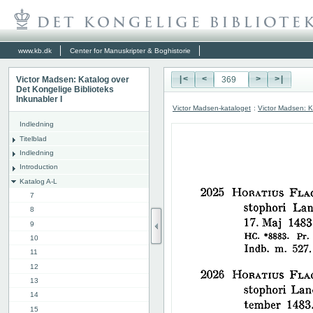
www.kb.dk
Center for Manuskripter & Boghistorie
Victor Madsen: Katalog over
|<
<
>
>|
Det Kongelige Biblioteks
Inkunabler I
Victor Madsen-kataloget
:
Victor Madsen: K
Indledning
Titelblad
Indledning
Introduction
Katalog A-L
7
8
9
10
11
12
13
14
15