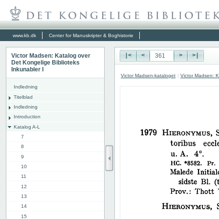
www.kb.dk
Center for Manuskripter & Boghistorie
Victor Madsen: Katalog over
|<
<
>
>|
Det Kongelige Biblioteks
Inkunabler I
Victor Madsen-kataloget
:
Victor Madsen: K
Indledning
Titelblad
Indledning
Introduction
Katalog A-L
7
8
9
10
11
12
13
14
15