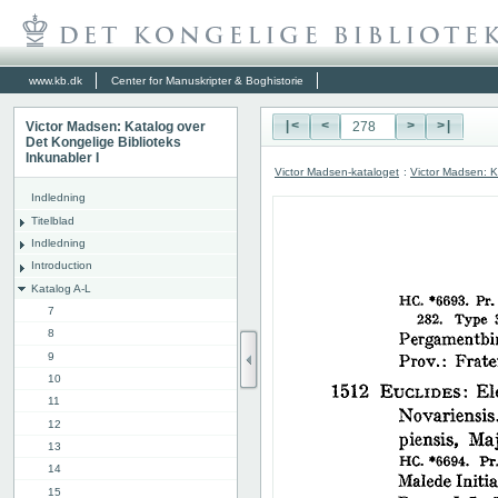
www.kb.dk
Center for Manuskripter & Boghistorie
Victor Madsen: Katalog over
|<
<
>
>|
Det Kongelige Biblioteks
Inkunabler I
Victor Madsen-kataloget
:
Victor Madsen: K
Indledning
Titelblad
Indledning
Introduction
Katalog A-L
7
8
9
10
11
12
13
14
15