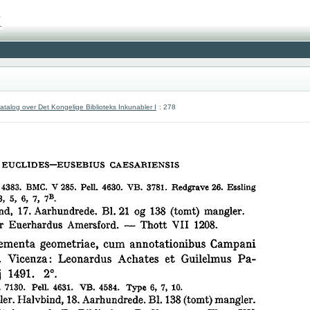
atalog over Det Kongelige Biblioteks Inkunabler I
: 278