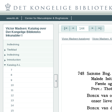
www.kb.dk
Center for Manuskripter & Boghistorie
Victor Madsen: Katalog over
|<
<
>
>|
Det Kongelige Biblioteks
Inkunabler I
Victor Madsen-kataloget
:
Victor Madsen: K
Indledning
Titelblad
Indledning
Introduction
Katalog A-L
7
8
9
10
11
12
13
14
15