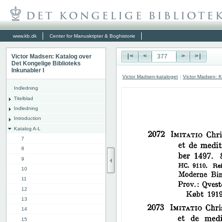
www.kb.dk
Center for Manuskripter & Boghistorie
Victor Madsen: Katalog over
|<
<
>
>|
Det Kongelige Biblioteks
Inkunabler I
Victor Madsen-kataloget
:
Victor Madsen: K
Indledning
Titelblad
Indledning
Introduction
Katalog A-L
7
8
9
10
11
12
13
14
15