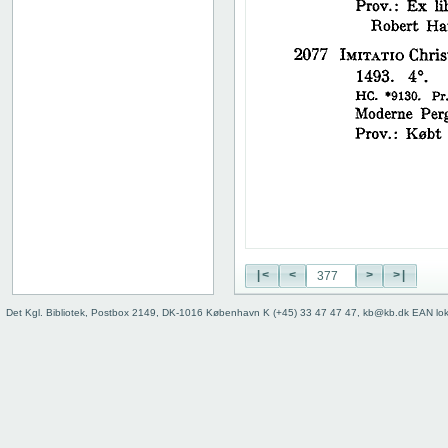
38
39
40
41
42
43
44
45
46
47
48
49
50
|<
<
>
>|
51
52
Det Kgl. Bibliotek, Postbox 2149, DK-1016 København K (+45) 33 47 47 47, kb@kb.dk EAN lo
53
54
55
56
57
58
59