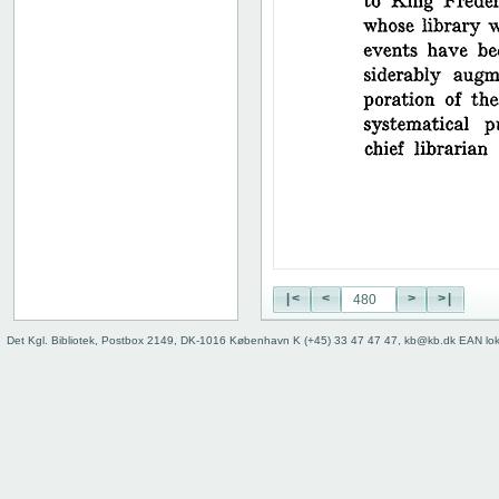
38
39
40
41
42
43
44
45
46
47
48
49
50
|<
<
>
>|
51
52
Det Kgl. Bibliotek, Postbox 2149, DK-1016 København K (+45) 33 47 47 47, kb@kb.dk EAN lo
53
54
55
56
57
58
59