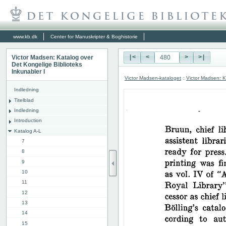
www.kb.dk
Center for Manuskripter & Boghistorie
Victor Madsen: Katalog over
|<
<
>
>|
Det Kongelige Biblioteks
Inkunabler I
Victor Madsen-kataloget
:
Victor Madsen: K
Indledning
Titelblad
Indledning
Introduction
Katalog A-L
7
8
9
10
11
12
13
14
15