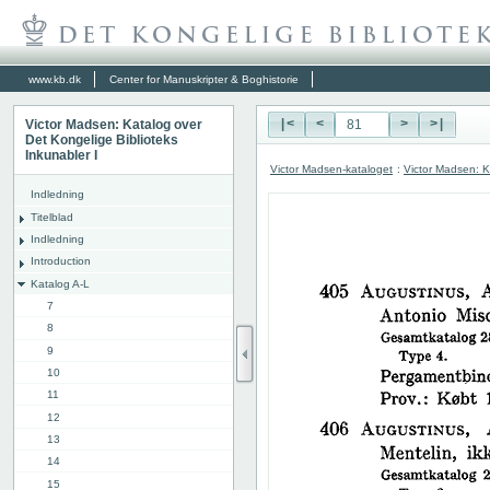
www.kb.dk
Center for Manuskripter & Boghistorie
Victor Madsen: Katalog over
|<
<
>
>|
Det Kongelige Biblioteks
Inkunabler I
Victor Madsen-kataloget
:
Victor Madsen: K
Indledning
Titelblad
Indledning
Introduction
Katalog A-L
7
8
9
10
11
12
13
14
15