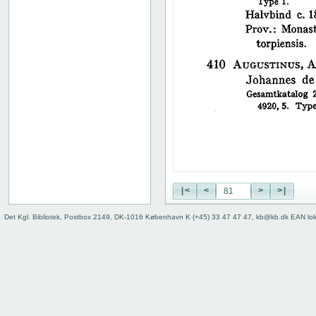
38
39
40
41
42
43
44
45
46
47
48
49
50
|<
<
>
>|
51
52
Det Kgl. Bibliotek, Postbox 2149, DK-1016 København K (+45) 33 47 47 47, kb@kb.dk EAN lo
53
54
55
56
57
58
59