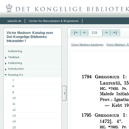
www.kb.dk
Center for Manuskripter & Boghistorie
Victor Madsen: Katalog over
|<
<
>
>|
Det Kongelige Biblioteks
Inkunabler I
Victor Madsen-kataloget
:
Victor Madsen: K
Indledning
Titelblad
Indledning
Introduction
Katalog A-L
7
8
9
10
11
12
13
14
15