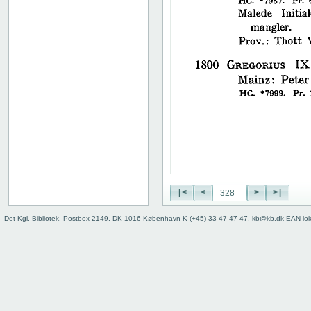
38
39
40
41
42
43
44
45
46
47
48
49
50
|<
<
>
>|
51
52
Det Kgl. Bibliotek, Postbox 2149, DK-1016 København K (+45) 33 47 47 47, kb@kb.dk EAN lo
53
54
55
56
57
58
59