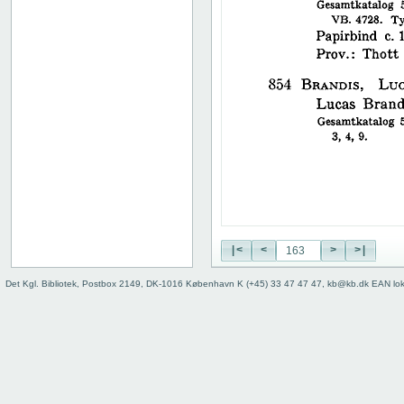
38
39
40
41
42
43
44
45
46
47
48
49
50
|<
<
>
>|
51
52
Det Kgl. Bibliotek, Postbox 2149, DK-1016 København K (+45) 33 47 47 47, kb@kb.dk EAN lo
53
54
55
56
57
58
59