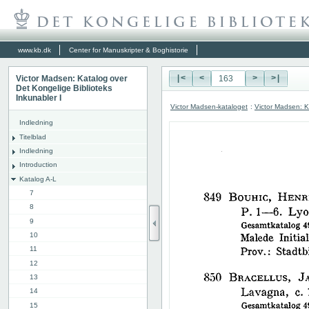
www.kb.dk
Center for Manuskripter & Boghistorie
Victor Madsen: Katalog over
|<
<
>
>|
Det Kongelige Biblioteks
Inkunabler I
Victor Madsen-kataloget
:
Victor Madsen: K
Indledning
Titelblad
Indledning
Introduction
Katalog A-L
7
8
9
10
11
12
13
14
15