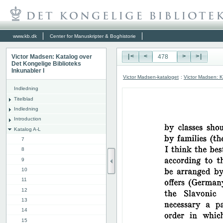
www.kb.dk
Center for Manuskripter & Boghistorie
Victor Madsen: Katalog over
|<
<
>
>|
Det Kongelige Biblioteks
Inkunabler I
Victor Madsen-kataloget
:
Victor Madsen: K
Indledning
Titelblad
Indledning
Introduction
Katalog A-L
7
8
9
10
11
12
13
14
15