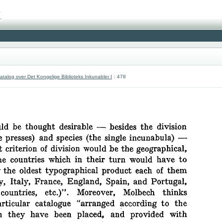
atalog over Det Kongelige Biblioteks Inkunabler I
: 478