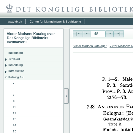
www.kb.dk
Center for Manuskripter & Boghistorie
Victor Madsen: Katalog over
|<
<
>
>|
Det Kongelige Biblioteks
Inkunabler I
Victor Madsen-kataloget
:
Victor Madsen: K
Indledning
Titelblad
Indledning
Introduction
Katalog A-L
7
8
9
10
11
12
13
14
15