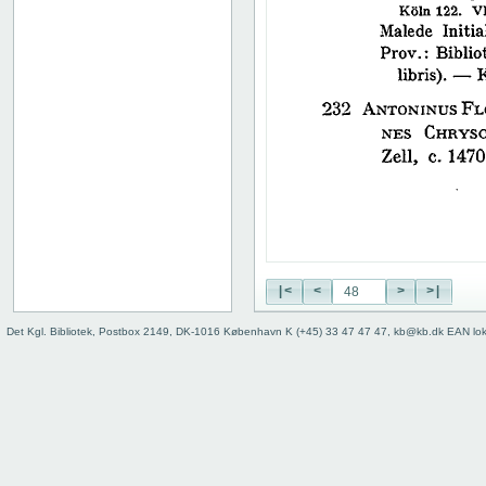
38
39
40
41
42
43
44
45
46
47
48
49
50
|<
<
>
>|
51
52
Det Kgl. Bibliotek, Postbox 2149, DK-1016 København K (+45) 33 47 47 47, kb@kb.dk EAN lo
53
54
55
56
57
58
59