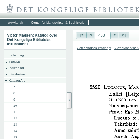
www.kb.dk
Center for Manuskripter & Boghistorie
Victor Madsen: Katalog over
|<
<
>
>|
Det Kongelige Biblioteks
Inkunabler I
Victor Madsen-kataloget
:
Victor Madsen: K
Indledning
Titelblad
Indledning
Introduction
Katalog A-L
7
8
9
10
11
12
13
14
15