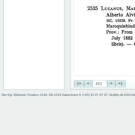
38
39
40
41
42
43
44
45
46
47
48
49
50
|<
<
>
>|
51
52
Det Kgl. Bibliotek, Postbox 2149, DK-1016 København K (+45) 33 47 47 47, kb@kb.dk EAN lo
53
54
55
56
57
58
59