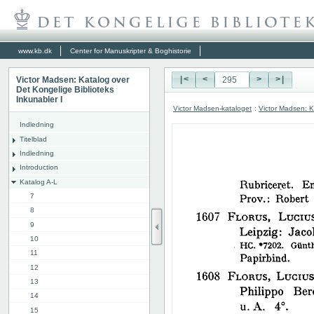
www.kb.dk
Center for Manuskripter & Boghistorie
Victor Madsen: Katalog over
|<
<
>
>|
Det Kongelige Biblioteks
Inkunabler I
Victor Madsen-kataloget
:
Victor Madsen: K
Indledning
Titelblad
Indledning
Introduction
Katalog A-L
7
8
9
10
11
12
13
14
15