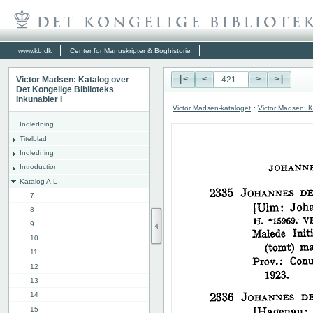
www.kb.dk
Center for Manuskripter & Boghistorie
Victor Madsen: Katalog over
|<
<
>
>|
Det Kongelige Biblioteks
Inkunabler I
Victor Madsen-kataloget
:
Victor Madsen: K
Indledning
Titelblad
Indledning
Introduction
Katalog A-L
7
8
9
10
11
12
13
14
15