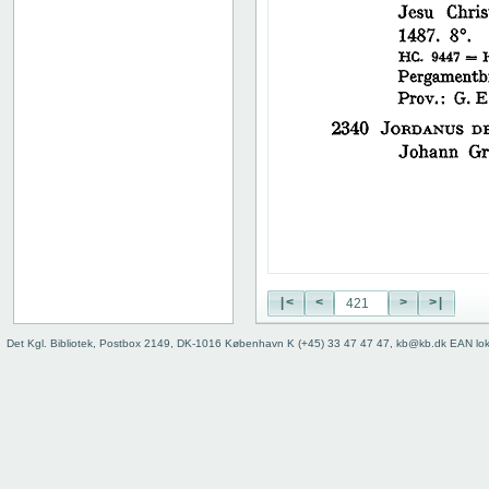
38
39
40
41
42
43
44
45
46
47
48
49
50
|<
<
>
>|
51
52
Det Kgl. Bibliotek, Postbox 2149, DK-1016 København K (+45) 33 47 47 47, kb@kb.dk EAN lo
53
54
55
56
57
58
59