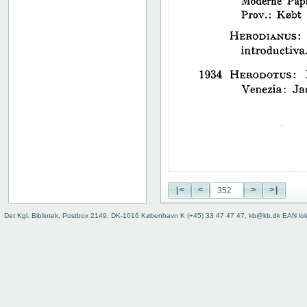
38
39
40
41
42
43
44
45
46
47
48
49
50
|<
<
>
>|
51
52
Det Kgl. Bibliotek, Postbox 2149, DK-1016 København K (+45) 33 47 47 47, kb@kb.dk EAN lo
53
54
55
56
57
58
59