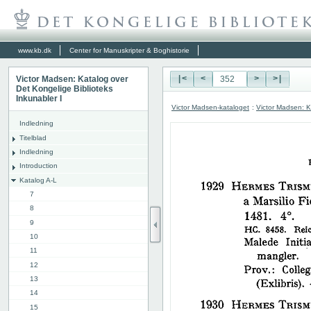
www.kb.dk
Center for Manuskripter & Boghistorie
Victor Madsen: Katalog over
|<
<
>
>|
Det Kongelige Biblioteks
Inkunabler I
Victor Madsen-kataloget
:
Victor Madsen: K
Indledning
Titelblad
Indledning
Introduction
Katalog A-L
7
8
9
10
11
12
13
14
15