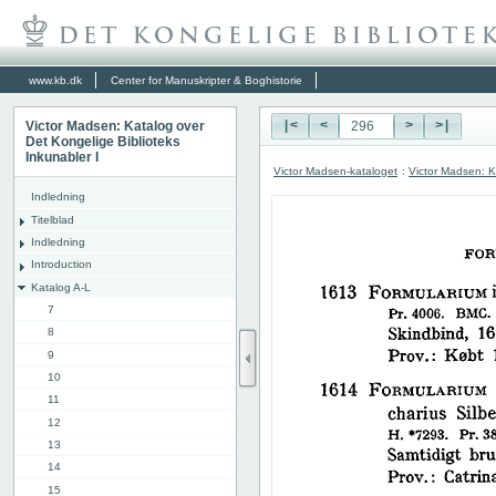
www.kb.dk
Center for Manuskripter & Boghistorie
Victor Madsen: Katalog over
|<
<
>
>|
Det Kongelige Biblioteks
Inkunabler I
Victor Madsen-kataloget
:
Victor Madsen: K
Indledning
Titelblad
Indledning
Introduction
Katalog A-L
7
8
9
10
11
12
13
14
15