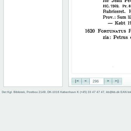
38
39
40
41
42
43
44
45
46
47
48
49
50
|<
<
>
>|
51
52
Det Kgl. Bibliotek, Postbox 2149, DK-1016 København K (+45) 33 47 47 47, kb@kb.dk EAN lo
53
54
55
56
57
58
59