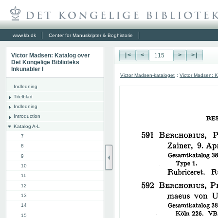
www.kb.dk
Center for Manuskripter & Boghistorie
Victor Madsen: Katalog over
|<
<
>
>|
Det Kongelige Biblioteks
Inkunabler I
Victor Madsen-kataloget
:
Victor Madsen: K
Indledning
Titelblad
Indledning
Introduction
Katalog A-L
7
8
9
10
11
12
13
14
15