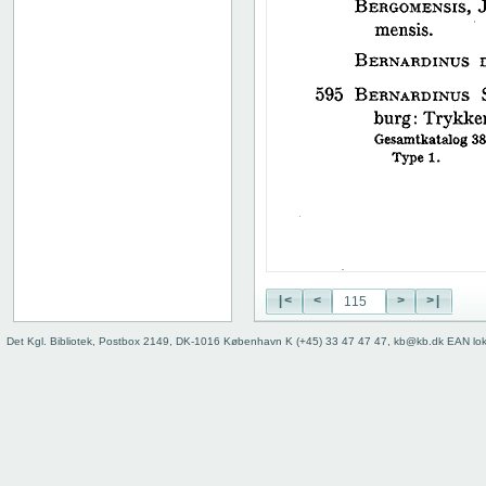
38
39
40
41
42
43
44
45
46
47
48
49
50
|<
<
>
>|
51
52
Det Kgl. Bibliotek, Postbox 2149, DK-1016 København K (+45) 33 47 47 47, kb@kb.dk EAN lo
53
54
55
56
57
58
59