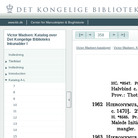
www.kb.dk
Center for Manuskripter & Boghistorie
Victor Madsen: Katalog over
|<
<
>
>|
Det Kongelige Biblioteks
Inkunabler I
Victor Madsen-kataloget
:
Victor Madsen: K
Indledning
Titelblad
Indledning
Introduction
Katalog A-L
7
8
9
10
11
12
13
14
15