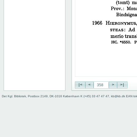
38
39
40
41
42
43
44
45
46
47
48
49
50
|<
<
>
>|
51
52
Det Kgl. Bibliotek, Postbox 2149, DK-1016 København K (+45) 33 47 47 47, kb@kb.dk EAN lo
53
54
55
56
57
58
59