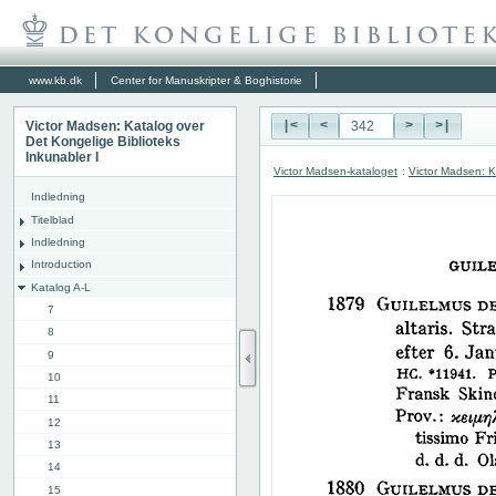
www.kb.dk
Center for Manuskripter & Boghistorie
Victor Madsen: Katalog over
|<
<
>
>|
Det Kongelige Biblioteks
Inkunabler I
Victor Madsen-kataloget
:
Victor Madsen: K
Indledning
Titelblad
Indledning
Introduction
Katalog A-L
7
8
9
10
11
12
13
14
15