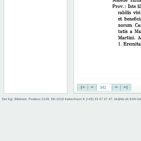
38
39
40
41
42
43
44
45
46
47
48
49
50
|<
<
>
>|
51
52
Det Kgl. Bibliotek, Postbox 2149, DK-1016 København K (+45) 33 47 47 47, kb@kb.dk EAN lo
53
54
55
56
57
58
59