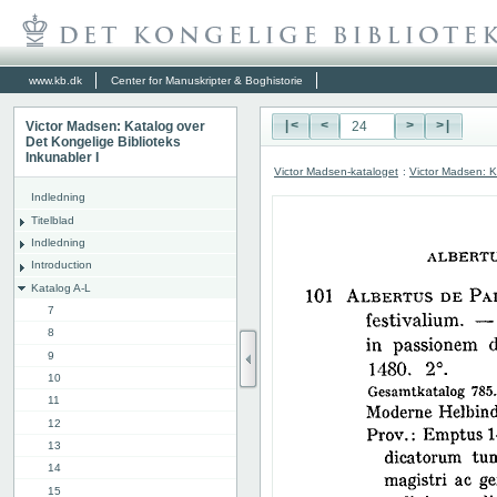
www.kb.dk
Center for Manuskripter & Boghistorie
Victor Madsen: Katalog over
|<
<
>
>|
Det Kongelige Biblioteks
Inkunabler I
Victor Madsen-kataloget
:
Victor Madsen: K
Indledning
Titelblad
Indledning
Introduction
Katalog A-L
7
8
9
10
11
12
13
14
15