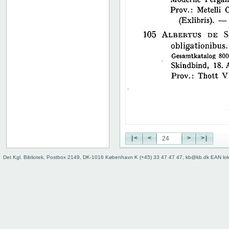
38
39
40
41
42
43
44
45
46
47
48
49
50
|<
<
>
>|
51
52
Det Kgl. Bibliotek, Postbox 2149, DK-1016 København K (+45) 33 47 47 47, kb@kb.dk EAN lo
53
54
55
56
57
58
59