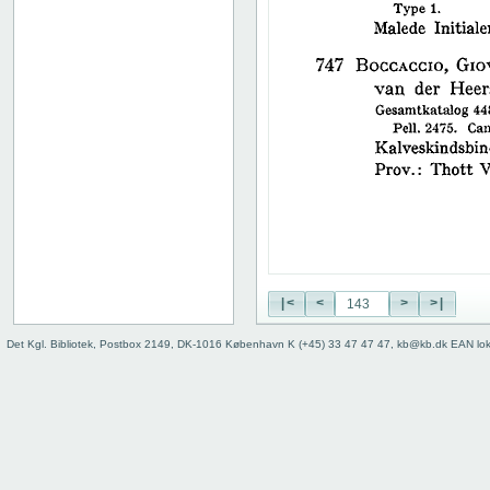
38
39
40
41
42
43
44
45
46
47
48
49
50
|<
<
>
>|
51
52
Det Kgl. Bibliotek, Postbox 2149, DK-1016 København K (+45) 33 47 47 47, kb@kb.dk EAN lo
53
54
55
56
57
58
59