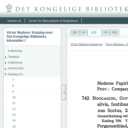
www.kb.dk
Center for Manuskripter & Boghistorie
Victor Madsen: Katalog over
|<
<
>
>|
Det Kongelige Biblioteks
Inkunabler I
Victor Madsen-kataloget
:
Victor Madsen: K
Indledning
Titelblad
Indledning
Introduction
Katalog A-L
7
8
9
10
11
12
13
14
15