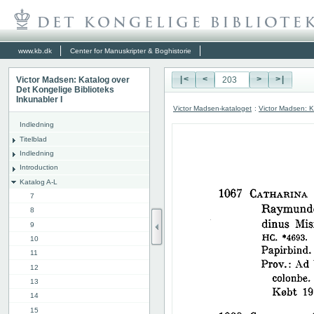
www.kb.dk
Center for Manuskripter & Boghistorie
Victor Madsen: Katalog over
|<
<
>
>|
Det Kongelige Biblioteks
Inkunabler I
Victor Madsen-kataloget
:
Victor Madsen: K
Indledning
Titelblad
Indledning
Introduction
Katalog A-L
7
8
9
10
11
12
13
14
15