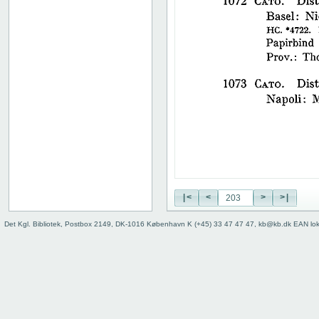
38
39
40
41
42
43
44
45
46
47
48
49
50
|<
<
>
>|
51
52
Det Kgl. Bibliotek, Postbox 2149, DK-1016 København K (+45) 33 47 47 47, kb@kb.dk EAN lo
53
54
55
56
57
58
59