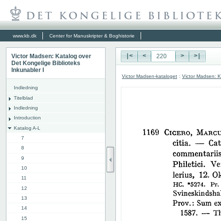
www.kb.dk
Center for Manuskripter & Boghistorie
Victor Madsen: Katalog over
|<
<
>
>|
Det Kongelige Biblioteks
Inkunabler I
Victor Madsen-kataloget
:
Victor Madsen: K
Indledning
Titelblad
Indledning
Introduction
Katalog A-L
7
8
9
10
11
12
13
14
15