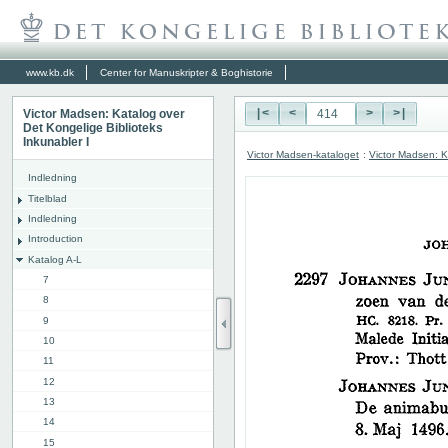
www.kb.dk
Center for Manuskripter & Boghistorie
Victor Madsen: Katalog over
|<
<
>
>|
Det Kongelige Biblioteks
Inkunabler I
Victor Madsen-kataloget
:
Victor Madsen: K
Indledning
Titelblad
Indledning
Introduction
Katalog A-L
7
8
9
10
11
12
13
14
15