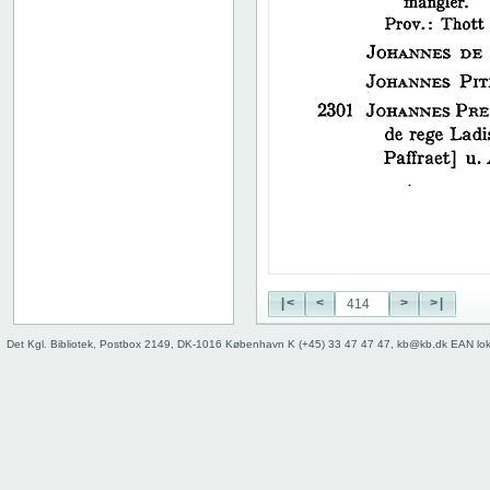
38
39
40
41
42
43
44
45
46
47
48
49
50
|<
<
>
>|
51
52
Det Kgl. Bibliotek, Postbox 2149, DK-1016 København K (+45) 33 47 47 47, kb@kb.dk EAN lo
53
54
55
56
57
58
59