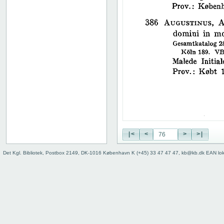
38
39
40
41
42
43
44
45
46
47
48
49
50
|<
<
>
>|
51
52
Det Kgl. Bibliotek, Postbox 2149, DK-1016 København K (+45) 33 47 47 47, kb@kb.dk EAN lo
53
54
55
56
57
58
59