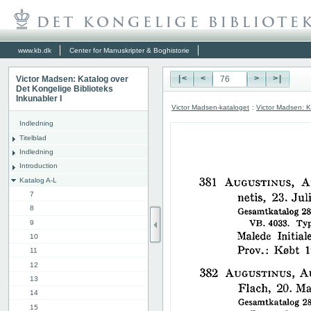
www.kb.dk
Center for Manuskripter & Boghistorie
Victor Madsen: Katalog over
|<
<
>
>|
Det Kongelige Biblioteks
Inkunabler I
Victor Madsen-kataloget
:
Victor Madsen: K
Indledning
Titelblad
Indledning
Introduction
Katalog A-L
7
8
9
10
11
12
13
14
15