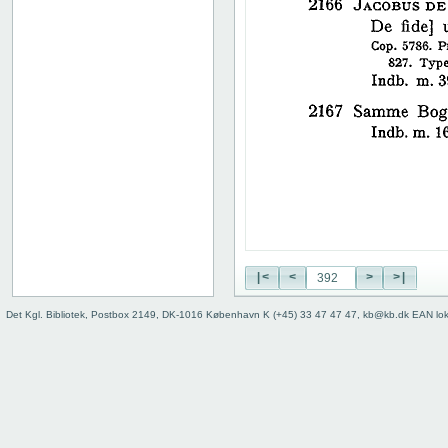
38
39
40
41
42
43
44
45
46
47
48
49
50
|<
<
>
>|
51
52
Det Kgl. Bibliotek, Postbox 2149, DK-1016 København K (+45) 33 47 47 47, kb@kb.dk EAN lo
53
54
55
56
57
58
59