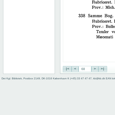
38
39
40
41
42
43
44
45
46
47
48
49
50
|<
<
>
>|
51
52
Det Kgl. Bibliotek, Postbox 2149, DK-1016 København K (+45) 33 47 47 47, kb@kb.dk EAN lo
53
54
55
56
57
58
59