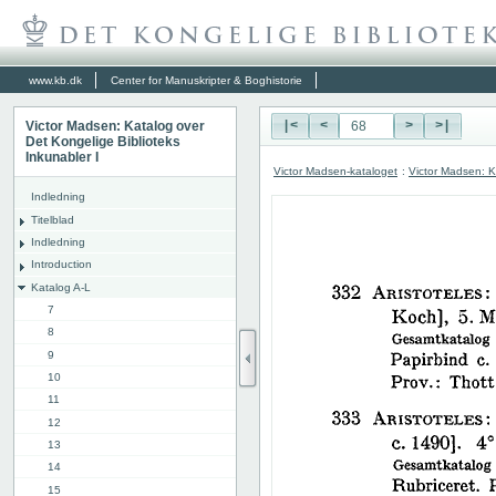
www.kb.dk
Center for Manuskripter & Boghistorie
Victor Madsen: Katalog over
|<
<
>
>|
Det Kongelige Biblioteks
Inkunabler I
Victor Madsen-kataloget
:
Victor Madsen: K
Indledning
Titelblad
Indledning
Introduction
Katalog A-L
7
8
9
10
11
12
13
14
15