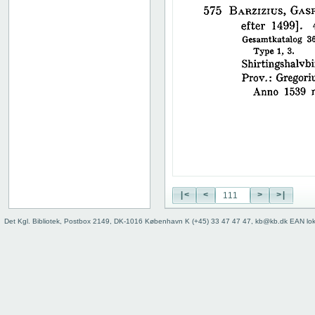
38
39
40
41
42
43
44
45
46
47
48
49
50
|<
<
>
>|
51
52
Det Kgl. Bibliotek, Postbox 2149, DK-1016 København K (+45) 33 47 47 47, kb@kb.dk EAN lo
53
54
55
56
57
58
59