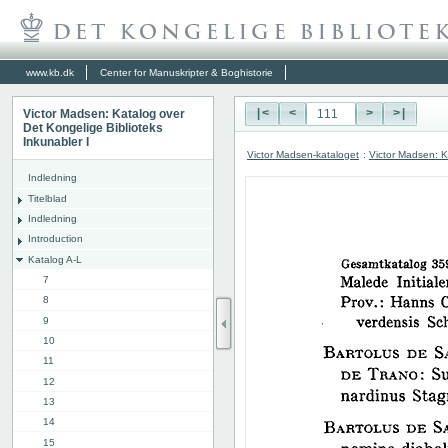
www.kb.dk
Center for Manuskripter & Boghistorie
Victor Madsen: Katalog over
|<
<
>
>|
Det Kongelige Biblioteks
Inkunabler I
Victor Madsen-kataloget
:
Victor Madsen: K
Indledning
Titelblad
Indledning
Introduction
Katalog A-L
7
8
9
10
11
12
13
14
15