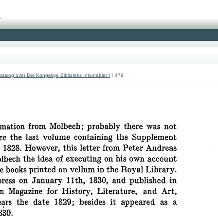
atalog over Det Kongelige Biblioteks Inkunabler I
: 479