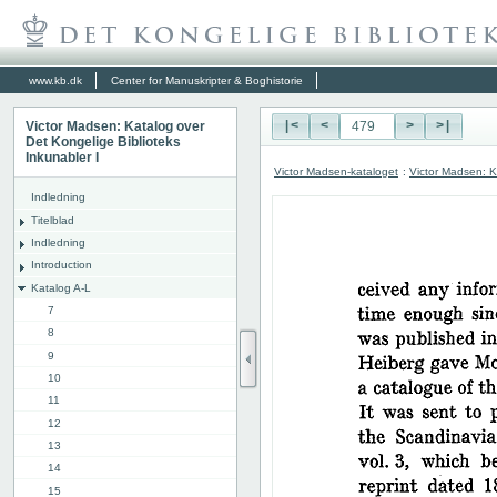
www.kb.dk
Center for Manuskripter & Boghistorie
Victor Madsen: Katalog over
|<
<
>
>|
Det Kongelige Biblioteks
Inkunabler I
Victor Madsen-kataloget
:
Victor Madsen: K
Indledning
Titelblad
Indledning
Introduction
Katalog A-L
7
8
9
10
11
12
13
14
15