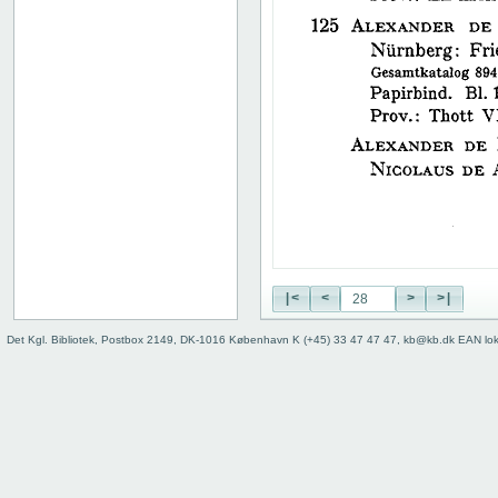
38
39
40
41
42
43
44
45
46
47
48
49
50
|<
<
>
>|
51
52
Det Kgl. Bibliotek, Postbox 2149, DK-1016 København K (+45) 33 47 47 47, kb@kb.dk EAN lo
53
54
55
56
57
58
59