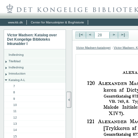
www.kb.dk
Center for Manuskripter & Boghistorie
Victor Madsen: Katalog over
|<
<
>
>|
Det Kongelige Biblioteks
Inkunabler I
Victor Madsen-kataloget
:
Victor Madsen: K
Indledning
Titelblad
Indledning
Introduction
Katalog A-L
7
8
9
10
11
12
13
14
15