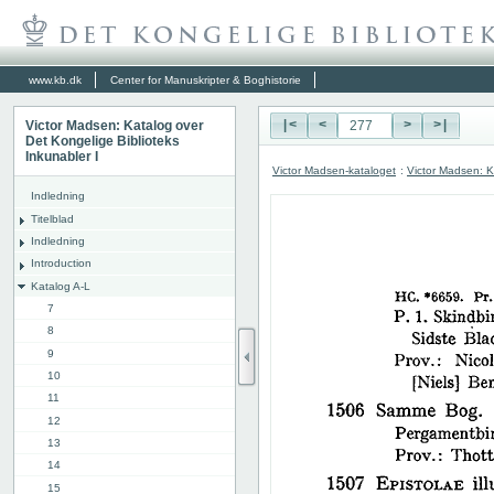
www.kb.dk
Center for Manuskripter & Boghistorie
Victor Madsen: Katalog over
|<
<
>
>|
Det Kongelige Biblioteks
Inkunabler I
Victor Madsen-kataloget
:
Victor Madsen: K
Indledning
Titelblad
Indledning
Introduction
Katalog A-L
7
8
9
10
11
12
13
14
15