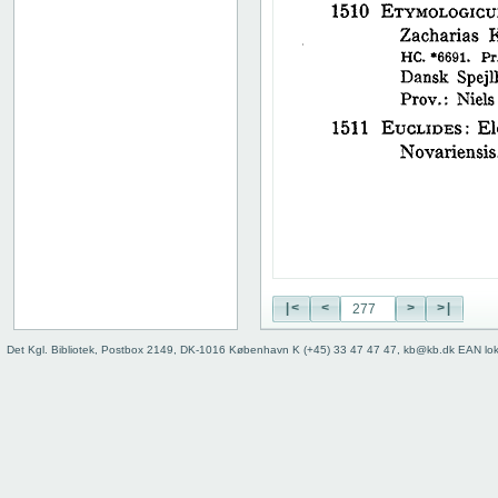
38
39
40
41
42
43
44
45
46
47
48
49
50
|<
<
>
>|
51
52
Det Kgl. Bibliotek, Postbox 2149, DK-1016 København K (+45) 33 47 47 47, kb@kb.dk EAN lo
53
54
55
56
57
58
59