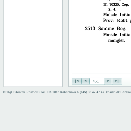
38
39
40
41
42
43
44
45
46
47
48
49
50
|<
<
>
>|
51
52
Det Kgl. Bibliotek, Postbox 2149, DK-1016 København K (+45) 33 47 47 47, kb@kb.dk EAN lo
53
54
55
56
57
58
59