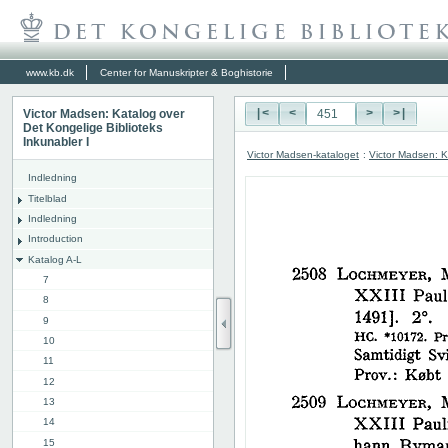
www.kb.dk
Center for Manuskripter & Boghistorie
Victor Madsen: Katalog over
|<
<
>
>|
Det Kongelige Biblioteks
Inkunabler I
Victor Madsen-kataloget
:
Victor Madsen: K
Indledning
Titelblad
Indledning
Introduction
Katalog A-L
7
8
9
10
11
12
13
14
15